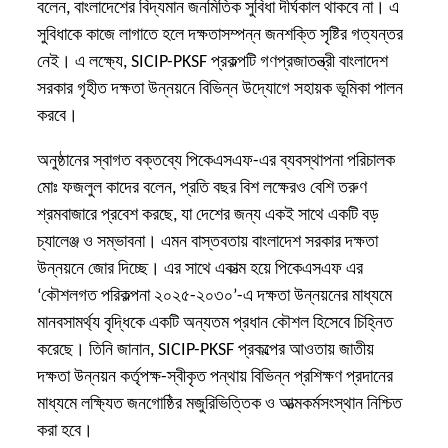
বলেন, বাংলাদেশের বিদ্যমান জনমিতিক সুবিধা দীর্ঘকাল থাকবে না। এ
সুবিধাকে কাজে লাগাতে হলে দক্ষতাসম্পন্ন জনশক্তি সৃষ্টির গত্যন্তর
নেই। এ লক্ষ্যে, SICIP-PKSF প্রকল্পটি গণপ্রজাতন্ত্রী বাংলাদেশ
সরকার গৃহীত দক্ষতা উন্নয়নে বিভিন্ন উদ্যোগে সহায়ক ভূমিকা পালন
করবে।
অনুষ্ঠানের স্বাগত বক্তব্যে পিকেএসএফ-এর ব্যবস্থাপনা পরিচালক
মোঃ ফজলুল কাদের বলেন, প্রতি বছর বিশ লক্ষেরও বেশি তরুণ
শ্রমবাজারে প্রবেশ করছে, যা দেশের জন্য একই সাথে একটি বড়
চ্যালেঞ্জ ও সম্ভাবনা। এমন বাস্তবতায় বাংলাদেশ সরকার দক্ষতা
উন্নয়নে জোর দিচ্ছে। এর সাথে একাত্ম হয়ে পিকেএসএফ এর
‘কৌশলগত পরিকল্পনা ২০২৫-২০৩০’-এ দক্ষতা উন্নয়নের মাধ্যমে
মানবসামর্থ্য বৃদ্ধিকে একটি অন্যতম প্রধান কৌশল হিসেবে চিহ্নিত
করেছে। তিনি জানান, SICIP-PKSF প্রকল্পের আওতায় জাতীয়
দক্ষতা উন্নয়ন কর্তৃপক্ষ-স্বীকৃত পন্থায় বিভিন্ন প্রশিক্ষণ প্রদানের
মাধ্যমে লক্ষ্যিত জনগোষ্ঠির মজুরিভিত্তিক ও আত্মকর্মসংস্থান নিশ্চিত
করা হবে।