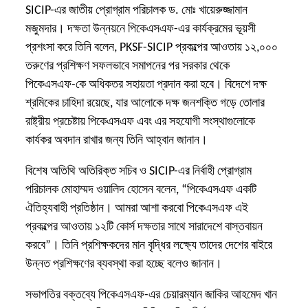
SICIP-এর জাতীয় প্রোগ্রাম পরিচালক ড. মোঃ খায়েরুজ্জামান
মজুমদার। দক্ষতা উন্নয়নে পিকেএসএফ-এর কার্যক্রমের ভূ
য়
সী
প্রশং
সা
করে তিনি বলেন
, PKSF-SICIP প্রকল্পের আওতায় ১২,০০০
তরুণের প্রশিক্ষণ সফলভাবে
সমাপ
নের
পর সরকার থেকে
পিকেএসএফ-কে অধিকতর সহায়তা প্রদান করা হবে। বিদেশে দক্ষ
শ্রমিকের চাহিদা রয়েছে
, যার আলোকে দক্ষ জনশক্তি গড়ে তোলার
রাষ্ট্রীয় প্রচেষ্টায়
পিকেএসএফ এবং এর সহযোগী সংস্থাগুলোকে
কার্যকর
অবদান রাখার জন্য তিনি আহ্বান জানান।
বিশেষ অতিথি অতিরিক্ত সচিব ও SICIP-এর নির্বাহী প্রোগ্রাম
পরিচালক মোহাম্মদ ওয়ালিদ হোসেন বলেন, “পিকেএসএফ একটি
ঐতিহ্যবাহী প্রতিষ্ঠান। আমরা আশা করবো পিকেএসএফ এই
প্রকল্পের আওতায় ১২টি কোর্স দক্ষতার সাথে সারাদেশে বাস্তবায়ন
করবে”
। তিনি প্রশিক্ষকদের মান বৃদ্ধির লক্ষ্যে তাদের দেশের বাইরে
উন্নত প্রশিক্ষণের ব্যবস্থা করা
হচ্ছে বলেও জানান।
সভাপতির বক্তব্যে পিকেএসএফ-এর চেয়ারম্যান জাকির আহমেদ খান