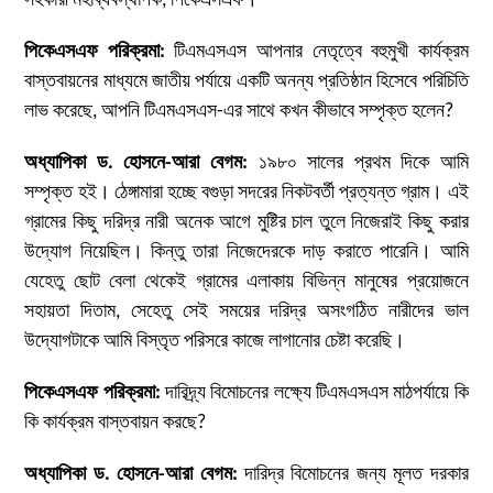
সহকারী মহাব্যবস্থাপক, পিকেএসএফ।
পিকেএসএফ পরিক্রমা
:
টিএমএসএস আপনার নেতৃত্বে বহুমুখী কার্যক্রম
বাস্তবায়নের মাধ্যমে জাতীয় পর্যায়ে একটি অনন্য প্রতিষ্ঠান হিসেবে পরিচিতি
লাভ করেছে, আপনি টিএমএসএস-এর সাথে কখন কীভাবে সম্পৃক্ত হলেন?
অধ্যাপিকা ড. হোসনে-আরা বেগম:
১৯৮০ সালের প্রথম দিকে আমি
সম্পৃক্ত হই। ঠেঙ্গামারা হচ্ছে বগুড়া সদরের নিকটবর্তী প্রত্যন্ত গ্রাম। এই
গ্রামের কিছু দরিদ্র নারী অনেক আগে মুষ্টির চাল তুলে নিজেরাই কিছু করার
উদ্যোগ নিয়েছিল। কিন্তু তারা নিজেদেরকে দাড় করাতে পারেনি। আমি
যেহেতু ছোট বেলা থেকেই গ্রামের এলাকায় বিভিন্ন মানুষের প্রয়োজনে
সহায়তা দিতাম, সেহেতু সেই সময়ের দরিদ্র অসংগঠিত নারীদের ভাল
উদ্যোগটাকে আমি বিস্তৃত পরিসরে কাজে লাগানোর চেষ্টা করেছি।
পিকেএসএফ পরিক্রমা
:
দারিদ্র্য বিমোচনের লক্ষ্যে টিএমএসএস মাঠপর্যায়ে কি
কি কার্যক্রম বাস্তবায়ন করছে?
অধ্যাপিকা ড. হোসনে-আরা বেগম:
দারিদ্র বিমোচনের জন্য মূলত দরকার