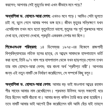
করলেন; আপনার সেই মুহূর্তের কথা এখন কীভাবে মনে পড়ে?
অধ্যাপিকা ড. হোসনে-আরা বেগম:
এখনও মনে পড়ে। আমিও সেটা ভুলতে
চাই না, ভুলে গেলে আমার শপথ ভঙ্গ হবে। জীবন মৃত্যুর সন্ধিক্ষণে যখন
এসেছিলাম তখন মনে হতো মৃত্যুইতো ভালো, মৃত্যুর পর পূর্ব পুরুষদের সাথে
দেখা হবে, বেহেশত দেখবো, প্রভৃতি একরকম নেশার মত ছিল।
পিকেএসএফ পরিক্রমা
:
১৪ ডিসেম্বর ১৯৭৫-এর বিকেলে রাজশাহী
বিশ্ববিদ্যালয়ের লতিফ হলের ছাত্র, যে আব্দুস সামাদকে হাসপাতালে ভর্তি
করা হলো, তিনি ৬/৭ মাস পরে হাসপাতাল থেকে যখন ছাড়পত্র পেলেন তখন
তার নাম হোসনে-আরা বেগম; যার বাংলা অর্থ ‘প্রদীপ্ত নারী’। আপনার
জন্য এই নতুন নামটি কে নির্ধারণ করেছিলেন, সে সম্পর্কে কিছু বলুন।
অধ্যাপিকা ড. হোসনে-আরা বেগম:
আমার বড় ভাই মাওলানা আব্দুর রহমান
পীর সাহেব আমার নাম রেখেছিলেন। প্রথমত উনিসহ অন্য সকলেই ধরে
নিয়ে ছিলেন আমি বাঁচবো না। আমার জন্য কফিন তৈরি করে রাখা হয়েছিল।
তবে নামটি আমার ভাই আগেই ঠিক করেছিলেন যদি আমি বেঁচে যাই তাহলে