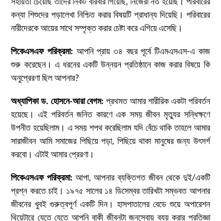
সহায়তা চেয়েছি তাদের নিকট বারবার গিয়েছি, নিজেরা নত হয়েছি। পরিবারের
কন্যা শিশুদের পড়ালেখা নিশ্চিত করার বিষয়টি প্রাধান্য দিয়েছি। পরিবারের
নারীদেরকে আয়ের সাথে সম্পৃক্ত করার চেষ্টা করে এগিয়ে এসেছি।
পিকেএসএফ পরিক্রমা
:
আপনি প্রায় ৩৪ বছর পূর্বে টিএমএসএস-এ কাজ
শুরু করেছেন। এ ধরনের একটি উন্নয়ন প্রতিষ্ঠানে কাজ করার বিষয়ে কি
অনুপ্রেরণা ছিল আপনার?
অধ্যাপিকা ড. হোসনে-আরা বেগম:
প্রথমত আমার শারীরিক একটা পরিবর্তন
হয়েছে। এই পরিবর্তন জনিত কারণে এক সময় জীবন মৃত্যুর সন্ধিক্ষণে
উপনীত হয়েছিলাম। এ সময় শপথ করেছিলাম যদি বেঁচে থাকি তাহলে আমার
সারাজীবন আমি সমাজের পিছিয়ে পড়া, পিছিয়ে থাকা মানুষের জন্য উৎসর্গ
করবো। এটাই আমার প্রেরণা।
পিকেএসএফ পরিক্রমা
:
আপা, আপনার ব্যক্তিগত জীবন থেকে দুই/একটি
প্রশ্ন করতে চাই। ১৯৭৫ সালের ১৪ ডিসেম্বর তারিখটা সম্ভবত আপনার
জীবনের খুবই গুরুত্বপূর্ণ একটি দিন। হাসপাতালের বেডে শুয়ে অপারেশন
থিয়েটারে যেতে যেতে আপনি বাকী জীবনটা জনসেবায় ব্যয় করার প্রতিজ্ঞা