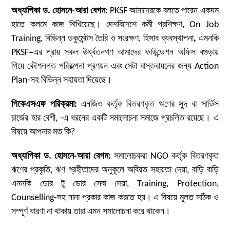
অধ্যাপিকা ড. হোসনে-আরা বেগম:
PKSF আমাদেরকে বলতে পারেন একদম
হাতে কলমে কাজ শিখিয়েছে। দেশবিদেশে কর্মী প্রশিক্ষণ, On Job
Training, বিভিন্ন ডকুমেন্টস তৈরি ও সংরক্ষণ, হিসাব ব্যবস্থাপনা
,
এমনকি
PKSF
–
এর প্রায় সকল ঊর্ধ্বতনগণ আমাদের ফাউন্ডেশন অফিস বগুড়ায়
গিয়ে কৌশলগত পরিকল্পনা প্রণয়ন এবং সেটা বাস্তবায়নের জন্য Action
Plan-সহ বিভিন্ন সহায়তা দিয়েছে।
পিকেএসএফ পরিক্রমা
:
এনজিও কর্তৃক বিতরণকৃত ঋণের সুদ বা সার্ভিস
চার্জের হার বেশী, -এ ধরনের একটি সমালোচনা সমাজে প্রচলিত রয়েছে। এ
বিষয়ে আপনার মত কি?
অধ্যাপিকা ড. হোসনে-আরা বেগম:
সমালোচকরা NGO কর্তৃক বিতরণকৃত
ঋণের প্রকৃতি, ঋণ গ্রহীতাদের অনুকূলে অবিরত সহায়তা দেয়া, বাড়ি বাড়ি
এমনকি ডোর টু ডোর সেবা দেয়া, Training, Protection,
Counselling-সহ নানা প্রকার কাজ করতে হয়। এ বিষয়ে মূলত সঠিক ও
সম্পূর্ণ ধারণা না থাকায় তারা এমন সমালোচনা করে থাকেন।