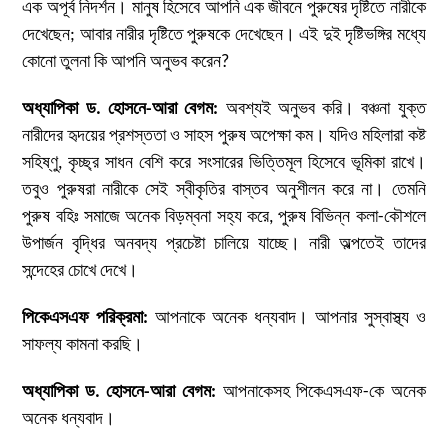
এক অপূর্ব নিদর্শন। মানুষ হিসেবে আপনি এক জীবনে পুরুষের দৃষ্টিতে নারীকে
দেখেছেন; আবার নারীর দৃষ্টিতে পুরুষকে দেখেছেন। এই দুই দৃষ্টিভঙ্গির মধ্যে
কোনো তুলনা কি আপনি অনুভব করেন?
অধ্যাপিকা ড. হোসনে-আরা বেগম:
অবশ্যই অনুভব করি। বঞ্চনা যুক্ত
নারীদের হৃদয়ের প্রশস্ততা ও সাহস পুরুষ অপেক্ষা কম। যদিও মহিলারা কষ্ট
সহিষ্ণু, কৃচ্ছ্র সাধন বেশি করে সংসারের ভিত্তিমূল হিসেবে ভূমিকা রাখে।
তবুও পুরুষরা নারীকে সেই স্বীকৃতির বাস্তব অনুশীলন করে না। তেমনি
পুরুষ বহিঃ সমাজে অনেক বিড়ম্বনা সহ্য করে, পুরুষ বিভিন্ন কলা-কৌশলে
উপার্জন বৃদ্ধির অনবদ্য প্রচেষ্টা চালিয়ে যাচ্ছে। নারী অল্পতেই তাদের
সন্দেহের চোখে দেখে।
পিকেএসএফ পরিক্রমা
:
আপনাকে অনেক ধন্যবাদ। আপনার সুস্বাস্থ্য ও
সাফল্য কামনা করছি।
অধ্যাপিকা ড. হোসনে-আরা বেগম:
আপনাকেসহ পিকেএসএফ-কে অনেক
অনেক ধন্যবাদ।