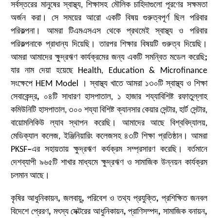
সর্বস্তরের মানুষের স্বাস্থ্য, শিক্ষাসহ মৌলিক চাহিদাগুলো পূরণের সক্ষমতা
অর্জন করা। সে সময়ের আরো একটি বিষয় গুরুত্বপূর্ণ ছিল পরিবার
পরিকল্পনা। আমরা টিএমএসএস থেকে প্রথমেই স্বাস্থ্য ও পরিবার
পরিকল্পনাকে প্রাধান্য দিয়েছি। তারপর শিক্ষার বিষয়টি গুরুত্ব দিয়েছি।
আমরা আমাদের ক্ষুদ্রঋণ কার্যক্রমের জন্য একটি সমন্বিত মডেল করেছি
;
যার নাম দেয়া হয়েছে Health, Education & Microfinance
সংক্ষেপে HEM Model । স্বাস্থ্য খাতে আমরা ১৩০টি স্বাস্থ্য ও শিক্ষা
সেবাকেন্দ্র
,
০৪টি সাধারণ হাসপাতাল, ১ হাজার শয্যাবিশিষ্ট রফাতুল্লাহ
কমিউনিটি হাসপাতাল, ৩০০ শয্যা বিশিষ্ট ক্যানসার কেয়ার সেন্টার, হার্ট সেন্টার,
বায়োমলিকিউ ল্যাব স্থাপন করেছি। আমাদের আছে বিশ্ববিদ্যালয়,
মেডিক্যাল কলেজ, ইঞ্জিনিয়ারিং কলেজসহ ৪৩টি শিক্ষা প্রতিষ্ঠান। আমরা
PKSF
–
এর সহায়তায় ক্ষুদ্রঋণ কর্যক্রম সম্প্রসারণ করেছি। বর্তমানে
দেশব্যাপী ৯৬৫টি শাখার মাধ্যমে ক্ষুদ্রঋণ ও সামাজিক উন্নয়ন কার্যক্রম
চলমান আছে।
কৃষির আধুনিকায়ন
,
জলবায়ু
,
পরিবেশ ও তথ্য প্রযুক্তি
,
প্রশিক্ষিত জনবল
বিদেশে প্রেরণ
,
মৎস্য সেক্টরের আধুনিকায়ন
,
প্রাণিসম্পদ
,
সামাজিক বনায়ন
,