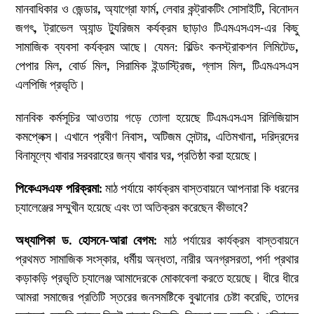
মানবাধিকার ও জেন্ডার
,
অ্যাগ্রো ফার্ম
,
লেবার কন্ট্রাকটিং সোসাইটি
,
বিনোদন
জগৎ
,
ট্রাভেল অ্যান্ড ট্যুরিজম কর্যক্রম ছাড়াও টিএমএসএস-এর কিছু
সামাজিক ব্যবসা কর্যক্রম আছে। যেমন: বিল্ডিং কনস্ট্রাকশন লিমিটেড
,
পেপার মিল
,
বোর্ড মিল
,
সিরামিক ইন্ডাস্ট্রিজ
,
গ্লাস মিল
,
টিএমএসএস
এলপিজি প্রভৃতি।
মানবিক কর্মসূচির আওতায় গড়ে তোলা হয়েছে টিএমএসএস রিলিজিয়াস
কমপ্লেক্স। এখানে প্রবীণ নিবাস
,
অটিজম সেন্টার
,
এতিমখানা
,
দরিদ্রদের
বিনামূল্যে খাবার সরবরাহের জন্য খাবার ঘর
,
প্রতিষ্ঠা করা হয়েছে।
পিকেএসএফ পরিক্রমা
:
মাঠ পর্যায়ে কার্যক্রম বাস্তবায়নে আপনারা কি ধরনের
চ্যালেঞ্জের সম্মুখীন হয়েছে এবং তা অতিক্রম করেছেন কীভাবে?
অধ্যাপিকা ড. হোসনে-আরা বেগম:
মাঠ পর্যায়ের কার্যক্রম বাস্তবায়নে
প্রথমত সামাজিক সংস্কার, ধর্মীয় অন্ধতা, নারীর অনগ্রসরতা, পর্দা প্রথার
কড়াকড়ি প্রভৃতি চ্যালেঞ্জ আমাদেরকে মোকাবেলা করতে হয়েছে। ধীরে ধীরে
আমরা সমাজের প্রতিটি স্তরের জনসমষ্টিকে বুঝানোর চেষ্টা করেছি, তাদের