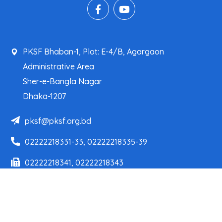
PKSF Bhaban-1, Plot: E-4/B, Agargaon
Administrative Area
Sher-e-Bangla Nagar
Dhaka-1207
pksf@pksf.org.bd
02222218331-33, 02222218335-39
02222218341, 02222218343
Our Team
Partner Organizations