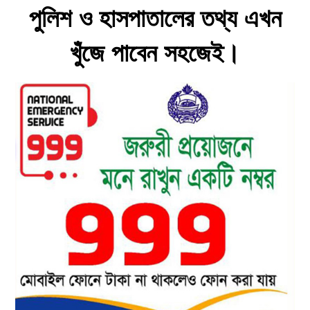
পুলিশ ও হাসপাতালের তথ্য এখন
খুঁজে পাবেন সহজেই।