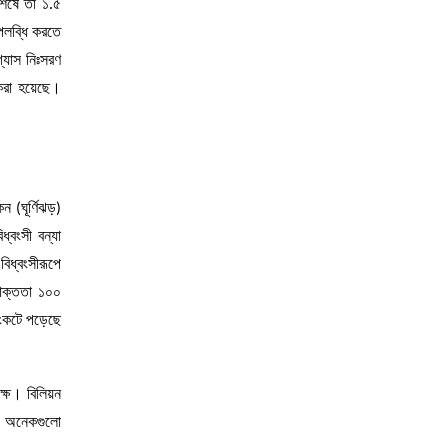
শেষে তা ১.৫
পলব্ধি করতে
্যাস নিঃসরণ
 করা হয়েছে।
ন (ঘূর্ণিঝড়)
্বংসী বন্যা
বিধ্বংসীরূপে
ণাক্ততা ১০০
সংকটে পড়েছে
ক্ষ। বিলিয়ন
বে, অনেকগুলো