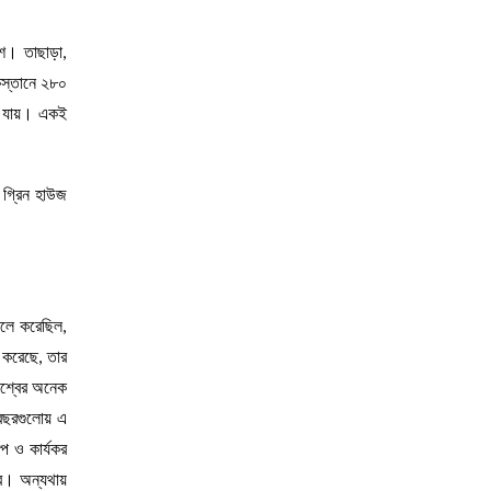
েশ। তাছাড়া,
িস্তানে ২৮০
রা যায়। একই
 গ্রিন হাউজ
িলে করেছিল,
 করেছে, তার
িশ্বের অনেক
 বছরগুলোয় এ
প ও কার্যকর
হবে। অন্যথায়