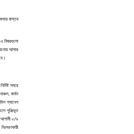
 কথার বাস্তব
 এ বিষয়গুলো
লোচনায় আসায়
াবে।
্দিষ্ট সময়ে
ঞ্চল, কার্বন
্টাল প্যানেল
ে পুঞ্জিভূত
ই আগামী ৮/৯
জ নিঃসরণকারী