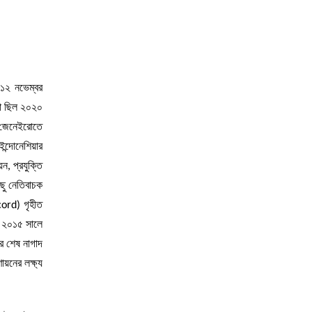
১২ নভেম্বর
থা ছিল ২০২০
ি জেনেইরোতে
ন্দোনেশিয়ার
ন, প্রযুক্তি
ছু নেতিবাচক
cord) গৃহীত
। ২০১৫ সালে
ীর শেষ নাগাদ
ায়নের লক্ষ্য