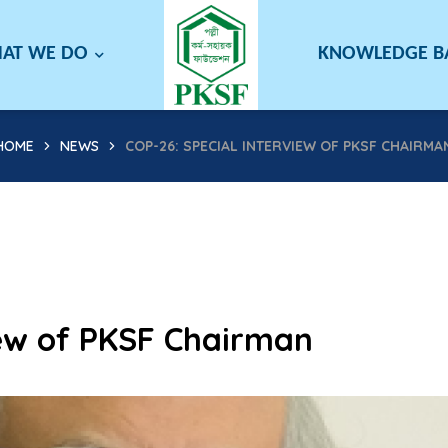
AT WE DO
KNOWLEDGE 
HOME
NEWS
COP-26: SPECIAL INTERVIEW OF PKSF CHAIRMA
iew of PKSF Chairman