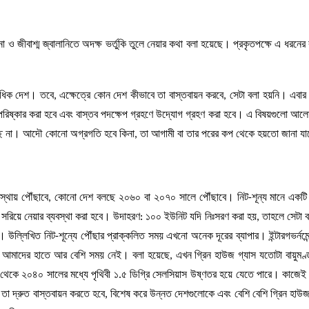
ো ও জীবাশ্ম জ্বালানিতে অদক্ষ ভর্তুকি তুলে নেয়ার কথা বলা হয়েছে। প্রকৃতপক্ষে এ ধরনের
িক দেশ। তবে, এক্ষেত্রে কোন দেশ কীভাবে তা বাস্তবায়ন করবে, সেটা বলা হয়নি। এবার
ষ্কার করা হবে এবং বাস্তব পদক্ষেপ গ্রহণে উদ্যোগ গ্রহণ করা হবে। এ বিষয়গুলো আ
্ছে না। আদৌ কোনো অগ্রগতি হবে কিনা, তা আগামী বা তার পরের কপ থেকে হয়তো জানা য
থায় পৌঁছাবে, কোনো দেশ বলছে ২০৬০ বা ২০৭০ সালে পৌঁছাবে। নিট-শূন্য মানে একটি নির
রিয়ে নেয়ার ব্যবস্থা করা হবে। উদাহরণ: ১০০ ইউনিট যদি নিঃসরণ করা হয়, তাহলে সেটা বনা
া। উল্লিখিত নিট-শূন্যে পৌঁছার প্রাক্কলিত সময় এখনো অনেক দূরের ব্যাপার। ইন্টারগভর্নমেন
ে আমাদের হাতে আর বেশি সময় নেই। বলা হয়েছে, এখন গ্রিন হাউজ গ্যাস যতোটা বায়ুমণ্ডল
০ থেকে ২০৪০ সালের মধ্যে পৃথিবী ১.৫ ডিগ্রি সেলসিয়াস উষ্ণতর হয়ে যেতে পারে। কাজে
ড়িয়ে তা দ্রুত বাস্তবায়ন করতে হবে, বিশেষ করে উন্নত দেশগুলোকে এবং বেশি বেশি গ্রিন হাউ