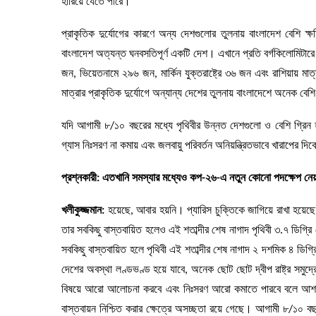
হারিয়ে যেতে পারে।
প্রাকৃতিক দুর্যোগের কারণে অন্য দেশগুলোর তুলনায় বাংলাদেশ বেশি ক
বাংলাদেশ অত্যন্ত ঘনবসতিপূর্ণ একটি দেশ। এখানে প্রতি বর্গকিলোমিটা
জন, ভিয়েতনামে ২৯৬ জন, মার্কিন যুক্তরাষ্ট্রে ৩৬ জন এবং রাশিয়ায়
মাত্রার প্রাকৃতিক দুর্যোগে অন্যান্য দেশের তুলনায় বাংলাদেশে অনেক বেশি
যদি আগামী ৮/১০ বছরের মধ্যে পৃথিবীর উন্নত দেশগুলো ও বেশি গ্রিন হ
গ্যাস নিঃসরণ না কমায় এবং জলবায়ু পরিবর্তন অনিয়ন্ত্রিতভাবে খারাপে
প্রশ্নকারী: এতখানি সমস্যার মধ্যেও কপ-২৬-এ নতুন কোনো পদক্ষেপ নেয়
খলীকুজ্জমান:
হয়েছে, আবার হয়নি। প্যারিস চুক্তিকে জাগিয়ে রাখা হয়েছে।
তার সবকিছু বাস্তবায়িত হলেও এই শতাব্দীর শেষ নাগাদ পৃথিবী ৩.৭ ডিগ
সবকিছু বাস্তবায়িত হলে পৃথিবী এই শতাব্দীর শেষ নাগাদ ২ দশমিক ৪ ডি
দেশের অবস্থা লণ্ডভণ্ড হয়ে যাবে, অনেক ছোট ছোট দ্বীপ রাষ্ট্র সম
বিষয়ে আরো আলোচনা করবে এবং নিঃসরণ আরো কমাতে পারবে বলে আশাবাদী
বাস্তবায়ন নিশ্চিত করার ক্ষেত্রে অসচ্ছতা রয়ে গেছে। আগামী ৮/১০ বছর 