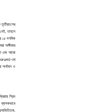
 তৃতীয়াংশের
 নেই, তাহলে
রে ১৫ দশমিক
রা অঙ্গীকার
াতে এবং আরো
 Forum)-এর
য় অর্থায়ন ও
্রিয়ায় গ্রিন
ো ব্যাপকভাবে
কয়লাভিত্তিক,