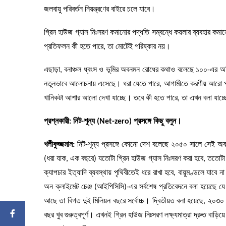
জলবায়ু পরিবর্তন নিয়ন্ত্রণের বাইরে চলে যাবে।
গ্রিন হাউজ গ্যাস নিঃসরণ কমানোর পদ্ধতি সম্বন্ধে কয়লার ব্যবহার কমান
প্রতিফলন কী হতে পারে, তা মোটেই পরিষ্কার নয়।
এছাড়া, বনাঞ্চল ধ্বংস ও ভূমির অবনমন রোধের কথাও বলেছে ১০০-এর অধ
নতুনভাবে আলোচনায় এসেছে। ধরা যেতে পারে, আগামীতে করণীয় আরো পরি
খানিকটা আশার আলো দেখা যাচ্ছে। তবে কী হতে পারে, তা এখন বলা যাচ
প্রশ্নকারী: নিট-শূন্য (
Net-zero
) প্রসঙ্গে কিছু বলুন।
খলীকুজ্জমান:
নিট-শূন্য প্রসঙ্গে কোনো দেশ বলেছে ২০৫০ সালে সেই অবস্
(ধরা যাক, এক বছরে) যতোটা গ্রিন হাউজ গ্যাস নিঃসরণ করা হবে, ততোটা স
ক্যাপচার ইত্যাদি ব্যবস্থায় পৃথিবীতেই ধরে রাখা হবে, বায়ুমণ্ডলে যাবে ন
অন ক্লাইমেট চেঞ্জ (আইপিসিসি)-এর সর্বশেষ প্রতিবেদনে বলা হয়েছে য
আছে তা বিগত দুই মিলিয়ন বছরে সর্বোচ্চ। দ্বিতীয়ত বলা হয়েছে, ২০৩
বছর খুব গুরুত্বপূর্ণ। এখনই গ্রিন হাউজ নিঃসরণ লক্ষ্যমাত্রা দ্রুত বা