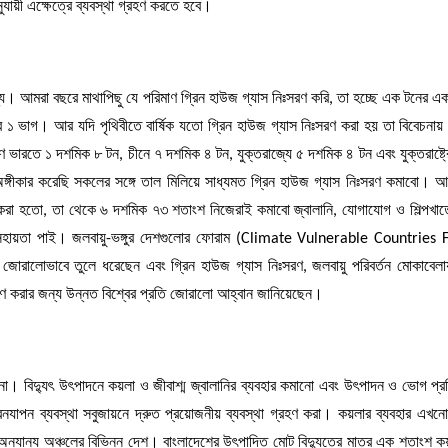
ায়ী এক্ষেত্রে ব্যবস্থা গ্রহণ করতে হবে।
্য। আমরা বছরে মাথাপিছু যে পরিমাণ গ্রিন হাউজ গ্যাস নিঃসরণ করি, তা হচ্ছে এক টনের এক
 ১ ভাগ। আর যদি পৃথিবীতে বার্ষিক যতো গ্রিন হাউজ গ্যাস নিঃসরণ করা হয় তা বিবেচনায়
ণ ভারতে ১ দশমিক ৮ টন, চীনে ৭ দশমিক ৪ টন, যুক্তরাজ্যে ৫ দশমিক ৪ টন এবং যুক্তরাষ্ট্
গীকার করেছি সকলের সঙ্গে তাল মিলিয়ে সাধ্যমত গ্রিন হাউজ গ্যাস নিঃসরণ কমাবো। আম
করা হতো, তা থেকে ৬ দশমিক ৭৩ শতাংশ নিজেরাই কমাবো জ্বালানি, যোগাযোগ ও শিল্পখ
 সহায়তা পাই। জলবায়ু-ভঙ্গুর দেশগুলোর ফোরাম (Climate Vulnerable Countries
বতা জোরালোভাবে তুলে ধরেছেন এবং গ্রিন হাউজ গ্যাস নিঃসরণ, জলবায়ু পরিবর্তন মোকাবেলা
গ্রহণ করার জন্য উন্নত বিশ্বের প্রতি জোরালো আহ্বান জানিয়েছেন।
লানো। বিদ্যুৎ উৎপাদনে কয়লা ও জীবাশ্ম জ্বালানির ব্যবহার কমানো এবং উৎপাদন ও ভোগ প্রক
জীবনযাপন ব্যবস্থা সবুজায়নে দ্রুত প্রয়োজনীয় ব্যবস্থা গ্রহণ করা। কয়লার ব্যবহার এখন
ও অন্যান্য অঞ্চলের বিভিন্ন দেশ। বাংলাদেশের উৎপাদিত মোট বিদ্যুতের মাত্র এক শতাংশ 