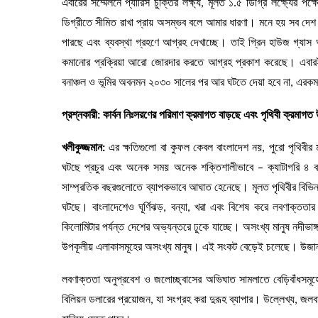
এবারের সম্মেলনে প্যারিস চুক্তির লক্ষ্য, মূলত ১.৫ ডিগ্রি লক্ষ্যের
ডিগ্রীতে সীমিত রাখা প্রায় অসম্ভব বলে আমার ধারণা। মনে হয় সব দেশ 
পারছে এবং ব্যবস্থা গ্রহণে আগ্রহ দেখাচ্ছে। তাই গ্রিন হাউজ গ্
কমানোর প্রক্রিয়া আরো জোরদার করতে আগ্রহ প্রকাশ করেছে। এবারই প্র
বনাঞ্চল ও ভূমির অবনমন ২০৩০ সালের পর আর ঘটতে দেয়া হবে না, এরক
প্রশ্নকারী: কার্বন নিঃসরণের পরিমাণ ক্রমাগত বাড়ছে এবং পৃথিবী ক্রমা
খলীকুজ্জমান:
এর ক্ষতিগুলো বা কুফল কেবল বাংলাদেশ নয়, পুরো পৃথিবীর মান
ঘটছে প্রচুর এবং অনেক সময় অনেক শক্তিশালীভাবে – ক্যাটাগরি ৪ বা 
সাম্প্রতিক বছরগুলোতে ব্যাপকভাবে আঘাত হেনেছে। মূলত পৃথিবীর বিভিন্ন 
ঘটছে। বাংলাদেশেও ঘূর্ণিঝড়, বন্যা, খরা এবং বিশেষ করে লবণাক্তত
কিলোমিটার পর্যন্ত দেশের অভ্যন্তরে ঢুকে যাচ্ছে। অসংখ্য মানুষ নদীভ
উপকূলীয় এলাকাসমূহের অসংখ্য মানুষ। এই সংকট বেড়েই চলেছে। উজান
লবণাক্ততা অনুপ্রবেশ ও জলোচ্ছ্বাসের অভিঘাত সামলাতে বেড়িবাঁধসমূহে
বিলিয়ন ডলারের প্রয়োজন, যা সংগ্রহ করা দুরূহ ব্যাপার। উল্লেখ্য, জলব