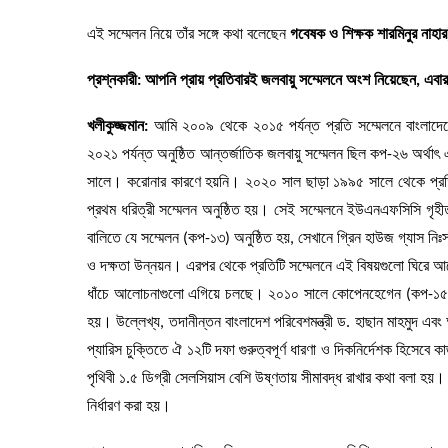
এই সম্মেলন নিয়ে তাঁর সঙ্গে কথা বলেছেন
গবেষক ও শিক্ষক শারমিনুর নাহার
প্রশ্নকারী: আপনি প্রায় প্রতিবারই জলবায়ু সম্মেলনে অংশ নিয়েছেন, এবা
খলীকুজ্জমান:
আমি ২০০৯ থেকে ২০১৫ পর্যন্ত প্রতি সম্মেলনে বাংলাদ
২০২১ পর্যন্ত অনুষ্ঠিত আন্তর্জাতিক জলবায়ু সম্মেলন ছিল কপ-২৬ অর্
সালে। করোনার কারণে হয়নি। ২০২০ সাল ছাড়া ১৯৯৫ সালে থেকে প্রতি
প্রথম ধরিত্রী সম্মেলন অনুষ্ঠিত হয়। সেই সম্মেলনে ইউএনএফসিসি গৃহী
বালিতে যে সম্মেলন (কপ-১৩) অনুষ্ঠিত হয়, সেখানে গ্রিন হাউজ গ্যাস নি
ও দক্ষতা উন্নয়ন। এরপর থেকে প্রতিটি সম্মেলনে এই বিষয়গুলো ঘিরে আলো
ধাঁচে আলোচনাগুলো এগিয়ে চলছে। ২০১০ সালে কোপেনহেগেন (কপ-১৫) স
হয়। উল্লেখ্য, তদানীন্তন বাংলাদেশ পরিবেশমন্ত্রী ড. হাছান মাহমুদ এ
প্যারিস চুক্তিতে ঐ ১২টি দফা গুরুত্বপূর্ণ ধারণা ও দিকনির্দেশক হিসেবে
পৃথিবী ১.৫ ডিগ্রী সেলসিয়াস বেশি উষ্ণতায় সীমাবদ্ধ রাখার কথা বলা হয়। 
নির্ধারণ করা হয়।