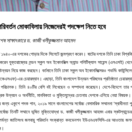
 পরিবর্তন মোকাবিলায় নিজেদেরই পদক্ষেপ নিতে হবে
েষ সাক্ষাৎকারে ড. কাজী খলীকুজ্জমান আহমদ
দ
১৯৪০-এর দশকের গোড়ার দিকে সিলেটে জন্মগ্রহণ করেন। ষাটের দশকে তিনি ঢাকা বিশ্ববি
 যুক্তরাজ্যের লন্ডন স্কুল অব ইকোনমিক্স অ্যান্ড পলিটিক্যাল সায়েন্স (এলএসই) থেকে।
ন্নয়ন নিয়ে কাজ করছেন। বর্তমানে তিনি ঢাকা স্কুল অব ইকোনমিক্সেরও গভর্নিং কাউন্সিলে
পিকেএসএফ)-এর চেয়ারম্যান। এছাড়া, তিনি বাংলাদেশ উন্নয়ন পরিষদের প্রতিষ্ঠাতা চেয়ারম্য
পরিচালক। তিনি ৪০টির বেশি বই লিখেছেন ও সম্পাদনা করেছেন। দেশে-বিদেশে তার প
্রিক উন্নয়ন ও অর্থনীতি, মানবিকতা ও মুক্তিযুদ্ধের চেতনায় দেশকে এগিয়ে নেয়া বিষয়ক
ার জন্য একুশে পদক পান, ২০১৯ সালে বাংলাদেশের সর্বোচ্চ বেসামরিক সম্মাননা ‘স্বাধীনতা প
াচ্চ তিনটি সম্মানে ভূষিত মুক্তিযোদ্ধা ড. কাজী খলীকুজ্জমান আহমদ এবার স্কটল্যান্ডে
র্যন্ত জাতিসংঘ জলবায়ু পরিবর্তন সংক্রান্ত কনভেনশন ইউএনএফসিসি-এর আওতায় জলবা
েন।