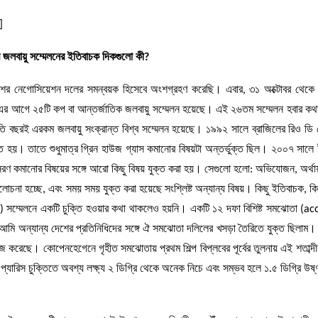
]
র জলবায়ু সম্মেলনের ইতিবাচক দিকগুলো কী?
েশের নেগোসিয়েশন দলের সমন্বয়ক হিসেবে অংশগ্রহণ করেছি। এবার, ৩১ অক্টোবর থেকে 
থাৎ এর আগে ২৫টি কপ বা আন্তর্জাতিক জলবায়ু সম্মেলন হয়েছে। এই ২৬তম সম্মেলন হবার ক
 বছরই এরকম জলবায়ু সংক্রান্ত বিশ্ব সম্মেলন হয়েছে। ১৯৯২ সালে ব্রাজিলের রিও ড
ত হয়। তাতে শুধুমাত্র গ্রিন হাউজ গ্যাস কমানোর বিষয়টা অন্তর্ভুক্ত ছিল। ২০০৭ সালে ই
ঃসরণ কমানোর বিষয়ের সঙ্গে আরো কিছু বিষয় যুক্ত করা হয়। সেগুলো হলো: অভিযোজন, অর্থায়
চনা হচ্ছে, এবং সময় সময় যুক্ত করা হয়েছে সংশ্লিষ্ট অন্যান্য বিষয়। কিছু ইতিবাচক, কি
ম্মেলনে একটি চুক্তি হওয়ার কথা থাকলেও হয়নি। একটি ১২ দফা বিশিষ্ট সমঝোতা (ac
বং আমি অন্যান্য দেশের প্রতিনিধিদের সঙ্গে ঐ সমঝোতা দলিলের খসড়া তৈরিতে যুক্ত ছিলাম
 কাজ করেছে। কোপেনহেগেনে গৃহীত সমঝোতায় প্রথম শিল্প বিপ্লবের পূর্বের তুলনায় এই শতাব্দ
প্যারিস চুক্তিতে অবশ্য লক্ষ্য ২ ডিগ্রি থেকে অনেক নিচে এবং সম্ভব হলে ১.৫ ডিগ্রি উষ্ণ