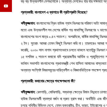
বড় বড় উন্নয়নশীল দেশগুলোকে। অন্যান্য দেশকেও যার যার সক্ষমতা অনুয
প্রশ্নকারী: বাংলাদেশ এ ব্যাপারে কী প্রতিশ্রুতি দিয়েছে?
খলীকুজ্জমান:
বাংলাদেশের গ্রিন হাউজ গ্যাস নিঃসরণের পরিমাণ অতি সামান
মতো এবং উন্নয়নশীল সব দেশের বার্ষিক গড় মাথাপিছু নিঃসরণের ৭ ভাগের
বাংলাদেশের অংশ মাত্র ০.৪৭ শতাংশ। অপরদিকে, বার্ষিক মাথাপিছু নিঃসর
২ টন। সুতরাং আমরা তেমন কিছুই নিঃসরণ করি না। তারপরেও আমরা অঙ্
করেছি, ২০৩০ সাল নাগাদ প্রথাগতভাবে চলতে থাকলে যতোটুকু নিঃসরণ 
১৫ দশমিক ২ শতাংশ কমাবো যদি প্রয়োজনীয় আর্থিক ও প্রযুক্তিগত
বর্তমান সভাপতি বাংলাদেশের প্রধানমন্ত্রী শেখ হাসিনা আমাদের বাস্ত
অন্যান্য সংশ্লিষ্ট বিষয়সমূহের দায়িত্বশীল ও বিজ্ঞানভিত্তিক পদক্ষেপ 
প্রশ্নকারী: কমানোর ক্ষেত্রে পদক্ষেপগুলো কী?
খলীকুজ্জমান:
রেলগাড়ি, মোটরগাড়ি, সম্ভাব্য ক্ষেত্রে বিমান বিদ্যুতে চা
হাউজ নিঃসরণধর্মী ব্যবস্থা বর্জন বা দ্রুত হ্রাস করা। অর্থনীতি এবং 
চলছে পৃথিবীর বিভিন্ন দেশে, যেমন যুক্তরাষ্ট্র, চীন, ভারত, ইউরোপের 