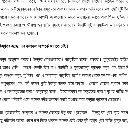
 পক্ষে মতৈক্য লক্ষণীয়। তবে, এখনই উষ্ণায়ন ১.১ ডিগ্রীতে পৌঁছে গেছে। কাজেই শতাব্দী 
অত্যন্ত উদ্বেগজনক বর্তমান বাস্তবতা এবং সম্ভাব্য ভয়ংকর ভবিষ্যতের কথা মোটামুটি উ
যাস আরো দ্রুত কমানোর জন্য আগামী বছরগুলোতে আরো আলোচনা করতে এবং গ্রিন হাউজ গ
থম কয়লা ও জীবাশ্ম জ্বালানির ব্যবহার কমানোর বিষয়টি গৃহীত প্যাক্ট-এ অন্তর্ভুক্ত
ম মতও প্রকাশ করা হয়েছে।
গত উষ্ণতর হচ্ছে, এর ফলাফল সম্পর্কে জানতে চাই।
ুষ প্রত্যক্ষ করছে। উন্নত দেশগুলোতেও প্রাকৃতিক দুর্যোগ বাড়ছে। যুক্তরাষ্ট্রে হারিকে
তারও বেশি। আগে এমনটি ছিল না। জার্মানি ও যুক্তরাজ্যে ব্যাপক বন্যা এবং চীনে বিধ
অঞ্চলে বন্যা, ঘূর্ণিঝড়, খরা ও অন্যান্য প্রকৃতির দুর্যোগ আগের থেকে ঘন ঘন এবং অধিক 
ার অনুপ্রবেশ এবং নদী ভাঙ্গন খুবই উদ্বেগজনক হারে বাড়ছে। কোনো কোনো স্থানে লব
াঙ্গন ও লবণাক্ততার কারণে উদ্বাস্তু হচ্ছে। ইতোমধ্যেই লবণাক্ততার কারণে সুপেয় পানির 
 থেকে পলিমাটি এসে অনেক নদীর তলদেশ ভরাট হওয়ার ফলে বন্যার প্রকোপ বেড়েছে।
র প্রয়োজনীয় সংস্কার ও অনেক ক্ষেত্রে উঁচু করা প্রয়োজন। কিন্তু তা খুবই ব্যয় সাপে
ায়ু পরিবর্তন আরো খারাপ রূপ নিতে থাকলে অনেক ছোট ছোট দ্বীপরাষ্ট্র খুবই ক্ষতিগ্রস্ত হ