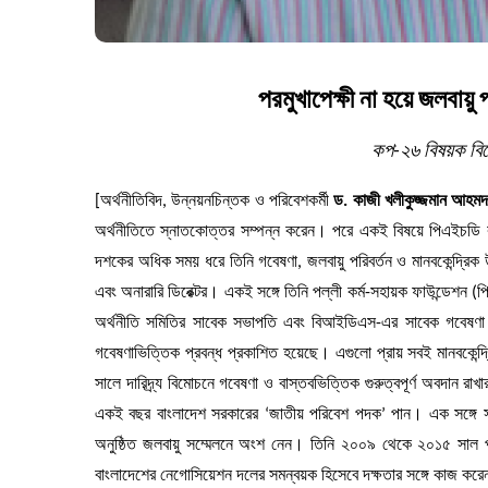
পরমুখাপেক্ষী না হয়ে জলবায়ু
কপ-২৬ বিষয়ক বিশ
[অর্থনীতিবিদ, উন্নয়নচিন্তক ও পরিবেশকর্মী
ড. কাজী খলীকুজ্জমান আহম
অর্থনীতিতে স্নাতকোত্তর সম্পন্ন করেন। পরে একই বিষয়ে পিএইচডি করেন
দশকের অধিক সময় ধরে তিনি গবেষণা, জলবায়ু পরিবর্তন ও মানবকেন্দ্রিক উ
এবং অনারারি ডিরেক্টর। একই সঙ্গে তিনি পল্লী কর্ম-সহায়ক ফাউন্ডেশন (
অর্থনীতি সমিতির সাবেক সভাপতি এবং বিআইডিএস-এর সাবেক গবেষণা 
গবেষণাভিত্তিক প্রবন্ধ প্রকাশিত হয়েছে। এগুলো প্রায় সবই মানবকেন্দ
সালে দারিদ্র্য বিমোচনে গবেষণা ও বাস্তবভিত্তিক গুরুত্বপূর্ণ অবদান রাখ
একই বছর বাংলাদেশ সরকারের ‘জাতীয় পরিবেশ পদক’ পান। এক সঙ্গে সর্বে
অনুষ্ঠিত জলবায়ু সম্মেলনে অংশ নেন। তিনি ২০০৯ থেকে ২০১৫ সাল প
বাংলাদেশের নেগোসিয়েশন দলের সমন্বয়ক হিসেবে দক্ষতার সঙ্গে কাজ কর