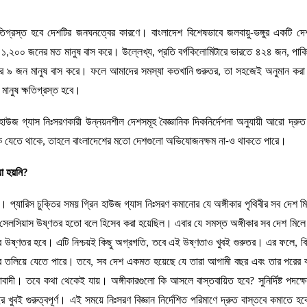
্ষতিগ্রস্ত হবে দেশটির জনঘনত্বের কারণে। বাংলাদেশ বিশেষভাবে জলবায়ু-ভঙ্গুর একটি দ
রে ১,২০০ জনের মত মানুষ বাস করে। উল্লেখ্য, প্রতি বর্গকিলোমিটারে ভারতে ৪২৪ জন, পাক
 মাত্র ৯ জন মানুষ বাস করে। ফলে আমাদের সমস্যা কতখানি গুরুতর, তা সহজেই অনুমান ক
 মানুষ ক্ষতিগ্রস্ত হবে।
াউজ গ্যাস নিঃসরণকারী উন্নয়নশীল দেশসমূহ বৈজ্ঞানিক দিকনির্দেশনা অনুযায়ী আরো দ্রুত
র দিকে যেতে থাকে, তাহলে বাংলাদেশের মতো দেশগুলো অভিযোজনক্ষম না-ও থাকতে পারে।
া হয়নি?
 প্যারিস চুক্তির সময় গ্রিন হাউজ গ্যাস নিঃসরণ কমানোর যে অঙ্গীকার পৃথিবীর সব দেশ ম
্রি সেলসিয়াস উষ্ণতর হতো বলে হিসেব করা হয়েছিল। এবার যে সমস্ত অঙ্গীকার সব দেশ মিলে
গ্রি উষ্ণতর হবে। এটি নিশ্চয়ই কিছু অগ্রগতি, তবে এই উষ্ণতাও খুবই গুরুতর। এর ফলে, ব
ুদ্রে তলিয়ে যেতে পারে। তবে, সব দেশ একমত হয়েছে যে তারা আগামী বছর এবং তার পরের
। তবে কথা থেকেই যায়। অঙ্গীকারগুলো কি আসলে বাস্তবায়িত হবে? সুনির্দিষ্ট পদক্ষে
খুবই গুরুত্বপূর্ণ। এই সময়ে নিঃসরণ বিজ্ঞান নির্দেশিত পরিমাণে দ্রুত বাস্তবে কমাতে 