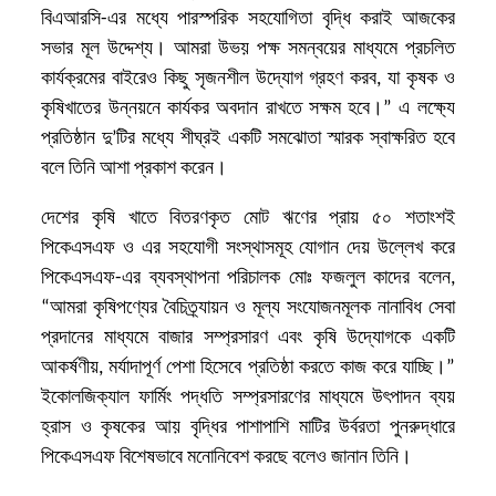
বিএআরসি-এর মধ্যে পারস্পরিক সহযোগিতা বৃদ্ধি করাই আজকের
সভার মূল উদ্দেশ্য। আমরা উভয় পক্ষ সমন্বয়ের মাধ্যমে প্রচলিত
কার্যক্রমের বাইরেও
কিছু সৃজনশীল উদ্যোগ গ্রহণ করব
, যা কৃষক ও
কৃষিখাতের উন্নয়নে কার্যকর অবদান রাখতে সক্ষম হবে।” এ লক্ষ্যে
প্রতিষ্ঠান দু’টির মধ্যে শীঘ্রই একটি সমঝোতা স্মারক স্বাক্ষরিত হবে
বলে তিনি আশা প্রকাশ করেন।
দেশের কৃষি খাতে বিতরণকৃত মোট ঋণের প্রায় ৫০ শতাংশই
পিকেএসএফ ও এর সহযোগী সংস্থাসমূহ যোগান দেয় উল্লেখ করে
পিকেএসএফ-এর ব্যবস্থাপনা পরিচালক মোঃ ফজলুল কাদের বলেন,
“আমরা কৃষিপণ্যের বৈচিত্র্যায়ন ও মূল্য সংযোজনমূলক নানাবিধ সেবা
প্রদানের মাধ্যমে বাজার সম্প্রসারণ এবং কৃষি উদ্যোগকে একটি
আকর্ষণীয়, মর্যাদাপূর্ণ পেশা হিসেবে প্রতিষ্ঠা করতে কাজ করে যাচ্ছি।”
ইকোলজিক্যাল ফার্মিং
পদ্ধতি সম্প্রসারণের মাধ্যমে
উৎপাদন ব্যয়
হ্রাস
ও কৃষকের আয় বৃদ্ধির
পা
শা
পাশি
মাটির উর্বরতা পুনরুদ্ধারে
পিকেএসএফ বিশেষ
ভাবে মনোনিবেশ
করছে
বলেও জানান তিনি
।