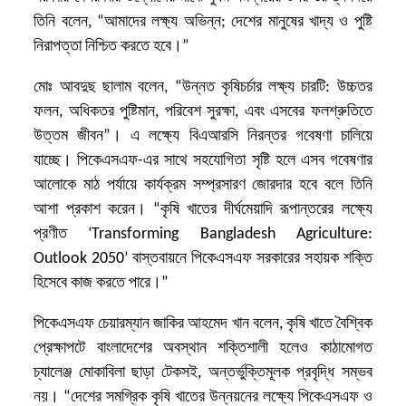
তিনি বলেন, “আমাদের লক্ষ্য অভিন্ন; দেশের মানুষের খাদ্য ও পুষ্টি
নিরাপত্তা নিশ্চিত করতে হবে।”
মোঃ আবদুছ ছালাম বলেন, “উন্নত কৃষিচর্চার লক্ষ্য চারটি: উচ্চতর
ফলন, অধিকতর পুষ্টিমান, পরিবেশ সুরক্ষা, এবং এসবের ফলশ্রুতিতে
উত্তম জীবন”। এ লক্ষ্যে বিএআরসি নিরন্তর গবেষণা চালিয়ে
যাচ্ছে। পিকেএসএফ-এর সাথে সহযোগিতা সৃষ্টি হলে এসব গবেষণার
আলোকে মাঠ পর্যায়ে কার্যক্রম সম্প্রসারণ জোরদার হবে বলে তিনি
আশা প্রকাশ করেন। “
কৃষি খাতের দীর্ঘমে
য়া
দি রূপান্তরের লক্ষ্যে
প্রণীত ‘Transforming Bangladesh Agriculture:
Outlook 2050’
বাস্তবায়নে পিকেএসএফ সরকারের সহায়ক শক্তি
হিসেবে কাজ করতে পারে
।”
পিকেএসএফ চেয়ারম্যান জাকির আহমেদ খান বলেন, কৃষি খাতে বৈশ্বিক
প্রেক্ষাপটে বাংলাদেশের অবস্থান শক্তিশালী হলেও কাঠামোগত
চ্যালেঞ্জ মোকাবিলা ছাড়া টেকসই, অন্তর্ভুক্তিমূলক প্রবৃদ্ধি সম্ভব
নয়। “
দেশের সমগ্রিক কৃষি খাতের উন্নয়নের লক্ষ্যে
পিকেএসএফ ও