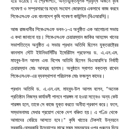
হয়ে উঠেছে। এ প্রেক্ষাপটে, অন্তর্ভুক্তিমূলক প্রবৃদ্ধি অর্জনে কৃষি
গবেষণা ও সম্প্রসারণের মধ্যে সংযোগ জোরদারে একসাথে কাজ করবে
পিকেএসএফ এবং বাংলাদেশ কৃষি গবেষণা কাউন্সিল (
বিএআরসি
)।
আজ রাজধানীর পিকেএসএফ ভবন-১-এ অনুষ্ঠিত এক আলোচনা সভায়
এ কথা জানানো হয়। পিকেএসএফ চেয়ারম্যান জাকির আহমেদ খানের
সভাপতিত্বে অনুষ্ঠিত এ সভায় প্রধান অতিথি ছিলেন যুক্তরাষ্ট্রের
কানসাস স্টেট ইউনিভার্সিটির ইমেরিটাস প্রফেসর ড. এ.এন.এম.
মাহবুব-উল আলম এবং বিশেষ অতিথি ছিলেন বিএআরসি’র নির্বাহী
চেয়ারম্যান মোঃ আবদুছ ছালাম। অনুষ্ঠানে স্বাগত বক্তব্য রাখেন
পিকেএসএফ-এর ব্যবস্থাপনা পরিচালক মোঃ ফজলুল কাদের।
প্রধান অতিথি ড. এ.এন.এম. মাহবুব-উল আলম বলেন, “অনেক
প্রতিষ্ঠান
নিজস্ব
কার্যাবলী পালনে পারঙ্গম
না
হওয়া সত্বেও অন্য কেউ
পারঙ্গম হলে
,
তাকে সে কাজে যুক্ত করতে অনীহা প্রকাশ করে
। ফলে,
সম্ভাবনাময় মেধার প্রয়োগ থেকে দেশ ব
ঞ্চি
ত হয়
। এ গণ্ডি থেকে
আমাদের বেরিয়ে আসতে হবে।” কৃষি খাতের টেকসই উন্নয়নে
সরকারি-বেসরকারি উদ্যোগের মাঝে সুষম সমন্বয়ের ওপর গুরুত্ব দিয়ে